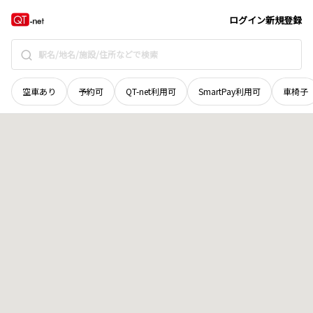
徳島県
板野郡藍住町
住吉
地域選択で探す
ログイン
新規登録
空車あり
予約可
QT-net利用可
SmartPay利用可
車椅子