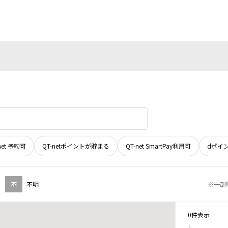
net 予約可
QT-netポイントが貯まる
QT-net SmartPay利用可
dポイ
不
不明
※一部
0件表示
1