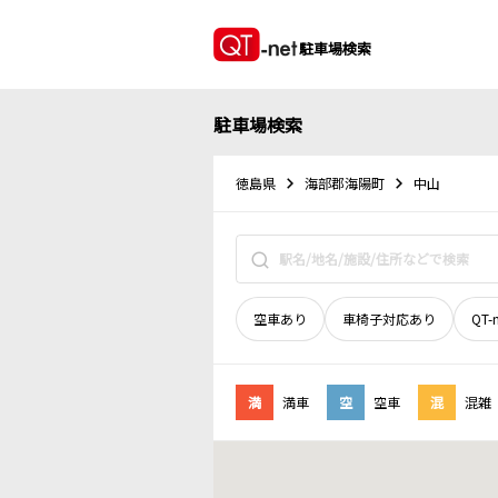
駐車場検索
駐車場検索
徳島県
海部郡海陽町
中山
空車あり
車椅子対応あり
QT-
満
満車
空
空車
混
混雑