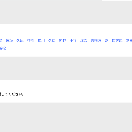
崎
角坂
久尾
芥附
櫛川
久保
神野
小谷
塩深
宍喰浦
芝
四方原
熟
若松
更してください。