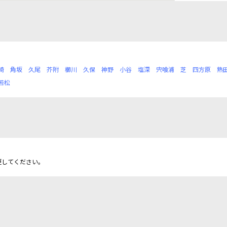
崎
角坂
久尾
芥附
櫛川
久保
神野
小谷
塩深
宍喰浦
芝
四方原
熟
若松
更してください。