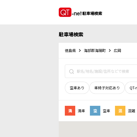
駐車場検索
駐車場検索
徳島県
海部郡海陽町
広岡
空車あり
車椅子対応あり
QT-
満
満車
空
空車
混
混雑