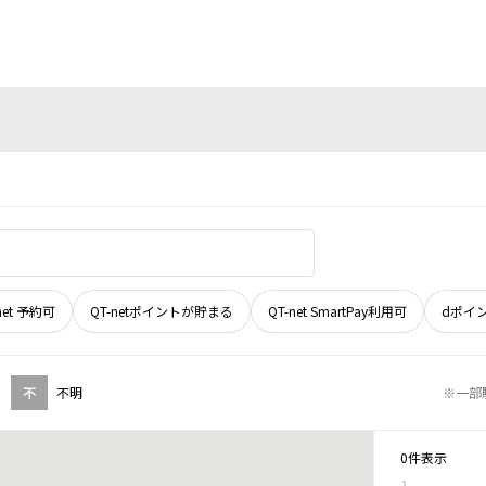
net 予約可
QT-netポイントが貯まる
QT-net SmartPay利用可
dポイ
不
不明
※一部
0件表示
1