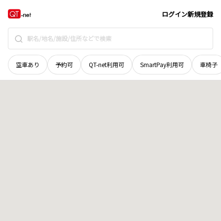
徳島県
海部郡海陽町
神野
地域選択で探す
ログイン
新規登録
空車あり
予約可
QT-net利用可
SmartPay利用可
車椅子