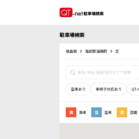
駐車場検索
駐車場検索
徳島県
海部郡海陽町
芝
空車あり
車椅子対応あり
QT-
満
満車
空
空車
混
混雑