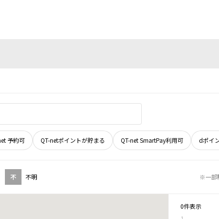
net 予約可
QT-netポイントが貯まる
QT-net SmartPay利用可
dポイ
不
不明
※一部
0件表示
1