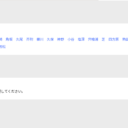
崎
角坂
久尾
芥附
櫛川
久保
神野
小谷
塩深
宍喰浦
芝
四方原
熟
若松
更してください。