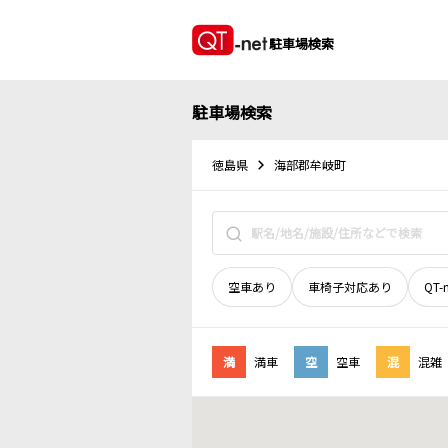
駐車場検索
駐車場検索
徳島県
海部郡牟岐町
空車あり
車椅子対応あり
QT-
満
満車
空
空車
混
混雑