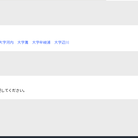
大字河内
大字灘
大字牟岐浦
大字辺川
更してください。