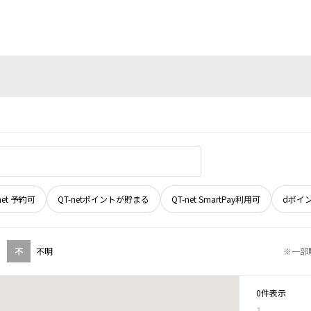
net 予約可
QT-netポイントが貯まる
QT-net SmartPay利用可
dポイ
不
不明
※一部
0件表示
1