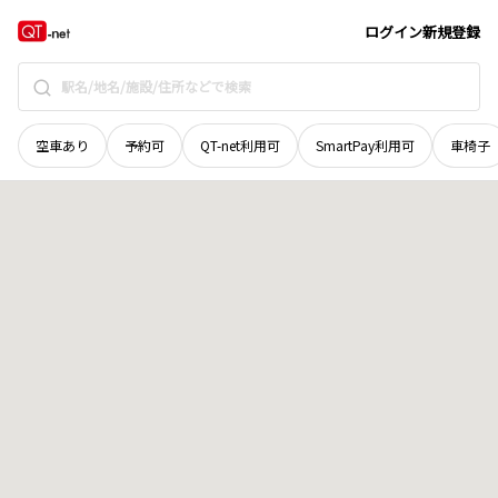
徳島県
海部郡美波町
恵比須浜
地域選択で探す
ログイン
新規登録
空車あり
予約可
QT-net利用可
SmartPay利用可
車椅子