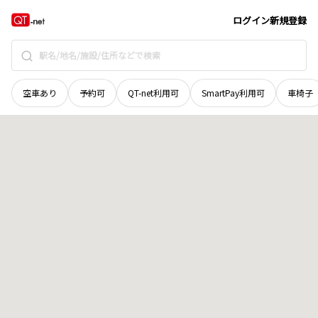
徳島県
美馬市
穴吹町三島
地域選択で探す
ログイン
新規登録
空車あり
予約可
QT-net利用可
SmartPay利用可
車椅子