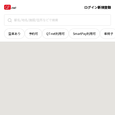
徳島県
美馬市
美馬町
地域選択で探す
ログイン
新規登録
空車あり
予約可
QT-net利用可
SmartPay利用可
車椅子