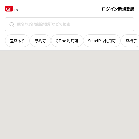
徳島県
美馬郡つるぎ町
貞光せせらぎ
地域選択で探す
ログイン
新規登録
空車あり
予約可
QT-net利用可
SmartPay利用可
車椅子