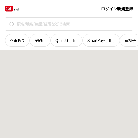
徳島県
那賀郡那賀町
白石
地域選択で探す
ログイン
新規登録
空車あり
予約可
QT-net利用可
SmartPay利用可
車椅子