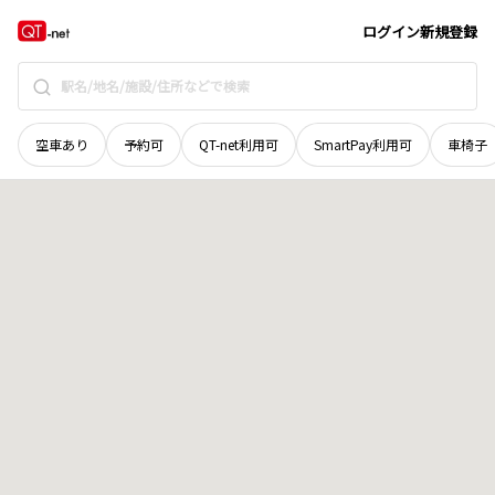
徳島県
阿南市
津乃峰町
地域選択で探す
ログイン
新規登録
空車あり
予約可
QT-net利用可
SmartPay利用可
車椅子