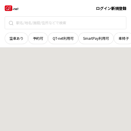
徳島県
阿南市
羽ノ浦町古毛
地域選択で探す
ログイン
新規登録
空車あり
予約可
QT-net利用可
SmartPay利用可
車椅子