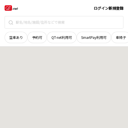
徳島県
阿南市
西路見町
地域選択で探す
ログイン
新規登録
空車あり
予約可
QT-net利用可
SmartPay利用可
車椅子