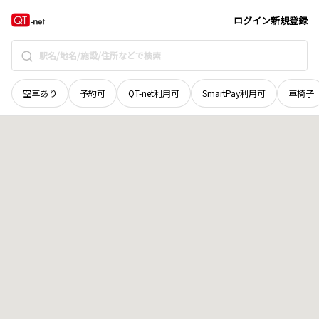
徳島県
阿南市
辰己町
地域選択で探す
ログイン
新規登録
空車あり
予約可
QT-net利用可
SmartPay利用可
車椅子