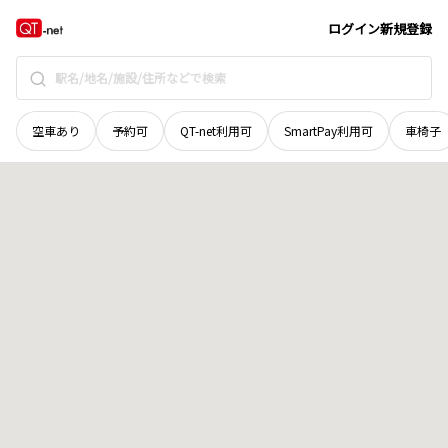
徳島県
阿波市
土成町成当
地域選択で探す
ログイン
新規登録
空車あり
予約可
QT-net利用可
SmartPay利用可
車椅子