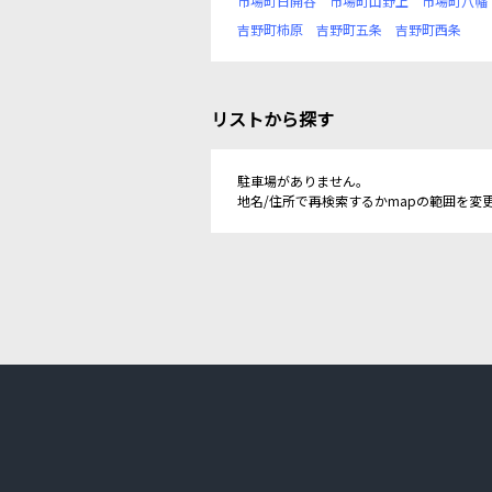
市場町日開谷
市場町山野上
市場町八幡
吉野町柿原
吉野町五条
吉野町西条
リストから探す
駐車場がありません。
地名/住所で再検索するかmapの範囲を変