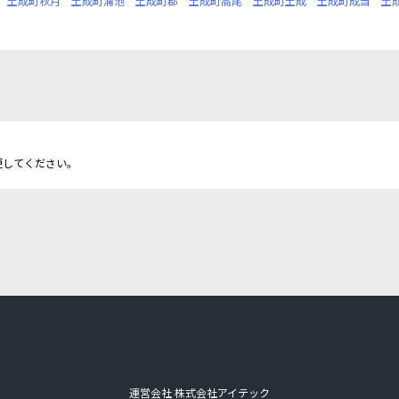
土成町秋月
土成町浦池
土成町郡
土成町高尾
土成町土成
土成町成当
土
更してください。
運営会社 株式会社アイテック