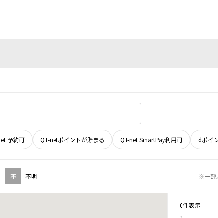
net 予約可
QT-netポイントが貯まる
QT-net SmartPay利用可
dポイ
不
不明
※一部
0件表示
1