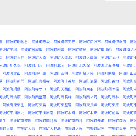
懐
阿波町明地谷
阿波町赤坂
阿波町医王寺
阿波町伊沢市
阿波町伊沢田
阿
阿波町芋場
阿波町居屋敷
阿波町岩津
阿波町植桜
阿波町梅川内
阿波町梅ノ
保
阿波町大坪
阿波町大原
阿波町大道北
阿波町大道南
阿波町岡地
阿波町
阿波町川久保
阿波町川添
阿波町北岡
阿波町北久保
阿波町北五味知
阿波町
阿波町北山
阿波町庚申原
阿波町五明
阿波町桜ノ岡
阿波町寒風
阿波町山
原
阿波町新開
阿波町真福寺
阿波町十善地
阿波町清原
阿波町善地
阿波町
阿波町綱懸
阿波町寺サコ
阿波町天西山
阿波町東条
阿波町栩ケ窪
阿波町
阿波町西清原
阿波町西整理
阿波町西長峰
阿波町西ノ岡
阿波町西林
阿波町
阿波町東柴生
阿波町東島
阿波町東整理
阿波町東長峰
阿波町東原
阿波町
阿波町平川原北
阿波町平川原南
阿波町本町
阿波町本安
阿波町前島
阿波町
柴生
阿波町南整理
阿波町南谷島
阿波町南西谷
阿波町元町
阿波町森沢
阿
場町犬墓
市場町大影
市場町大野島
市場町大俣
市場町尾開
市場町香美
市