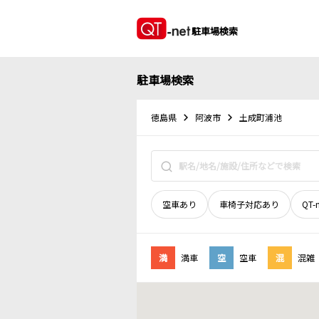
駐車場検索
駐車場検索
徳島県
阿波市
土成町浦池
空車あり
車椅子対応あり
QT-
満
満車
空
空車
混
混雑