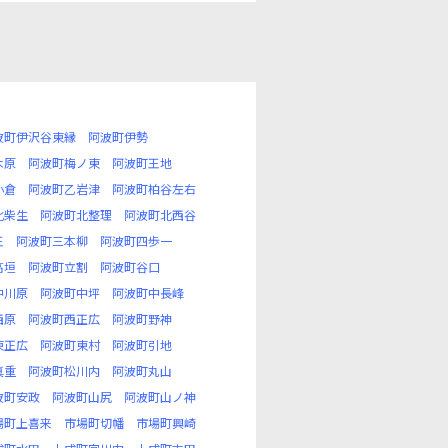
波町伊沢谷東縁
阿波町伊勢
木原
阿波町梅ノ東
阿波町王地
小倉
阿波町乙岩津
阿波町柏谷左右
北柴生
阿波町北整理
阿波町北西谷
王
阿波町三本柳
阿波町四歩一
高垣
阿波町立割
阿波町谷口
中川原
阿波町中坪
阿波町中長峰
西原
阿波町西正広
阿波町野神
東正広
阿波町東村
阿波町引地
真重
阿波町松川内
阿波町丸山
波町安政
阿波町山尻
阿波町山ノ神
場町上喜来
市場町切幡
市場町興崎