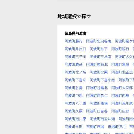
地域選択で探す
徳島県阿波市
阿波町勝行
阿波町北内谷南
阿波町姥ケ
阿波町井出口
阿波町糸下
阿波町稲荷
阿波町王子川
阿波町王地南
阿波町大久
阿波町勝命
阿波町勝命北
阿波町亀底
阿波町北ノ名
阿波町北原
阿波町北正広
阿波町下喜来
阿波町下喜来南
阿波町下
阿波町谷島
阿波町谷島北
阿波町大次郎
阿波町中原
阿波町西柴生
阿波町西島
阿波町八丁原
阿波町馬場
阿波町東川原
阿波町久原
阿波町日吉谷
阿波町広野
阿波町南川原
阿波町南五味知
阿波町南
阿波町早田
市場町市場
市場町伊月
市