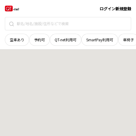
徳島県
阿波市
市場町山野上
地域選択で探す
ログイン
新規登録
空車あり
予約可
QT-net利用可
SmartPay利用可
車椅子