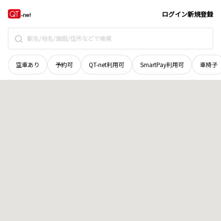
徳島県
阿波市
阿波町北整理
地域選択で探す
ログイン
新規登録
空車あり
予約可
QT-net利用可
SmartPay利用可
車椅子