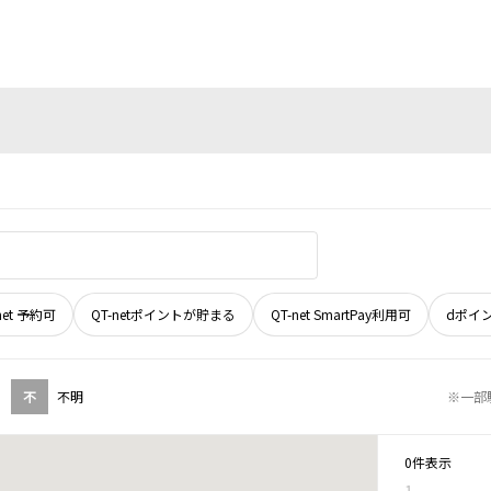
net 予約可
QT-netポイントが貯まる
QT-net SmartPay利用可
dポイ
不
不明
※一部
0件表示
1