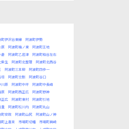
波町伊沢谷東縁
阿波町伊勢
木原
阿波町梅ノ東
阿波町王地
小倉
阿波町乙岩津
阿波町柏谷左右
北柴生
阿波町北整理
阿波町北西谷
王
阿波町三本柳
阿波町四歩一
高垣
阿波町立割
阿波町谷口
中川原
阿波町中坪
阿波町中長峰
西原
阿波町西正広
阿波町野神
東正広
阿波町東村
阿波町引地
真重
阿波町松川内
阿波町丸山
波町安政
阿波町山尻
阿波町山ノ神
場町上喜来
市場町切幡
市場町興崎