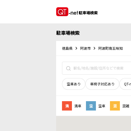
駐車場検索
駐車場検索
徳島県
阿波市
阿波町南五味知
空車あり
車椅子対応あり
QT-
満
満車
空
空車
混
混雑