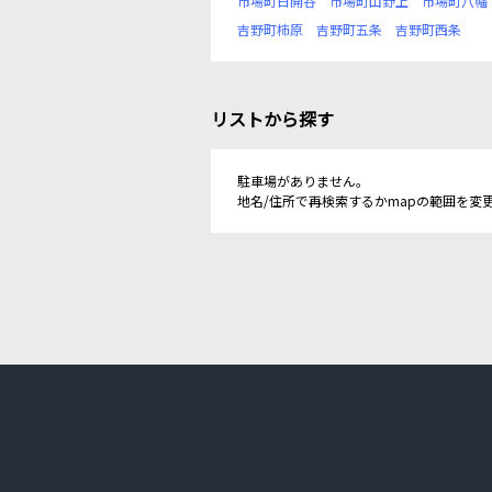
市場町日開谷
市場町山野上
市場町八幡
吉野町柿原
吉野町五条
吉野町西条
リストから探す
駐車場がありません。
地名/住所で再検索するかmapの範囲を変