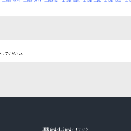
土成町秋月
土成町浦池
土成町郡
土成町高尾
土成町土成
土成町成当
土
更してください。
運営会社 株式会社アイテック