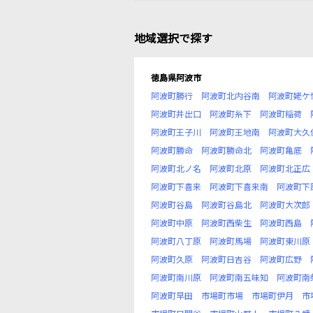
地域選択で探す
徳島県阿波市
阿波町勝行
阿波町北内谷南
阿波町姥ケ
阿波町井出口
阿波町糸下
阿波町稲荷
阿波町王子川
阿波町王地南
阿波町大久
阿波町勝命
阿波町勝命北
阿波町亀底
阿波町北ノ名
阿波町北原
阿波町北正広
阿波町下喜来
阿波町下喜来南
阿波町下
阿波町谷島
阿波町谷島北
阿波町大次郎
阿波町中原
阿波町西柴生
阿波町西島
阿波町八丁原
阿波町馬場
阿波町東川原
阿波町久原
阿波町日吉谷
阿波町広野
阿波町南川原
阿波町南五味知
阿波町南
阿波町早田
市場町市場
市場町伊月
市