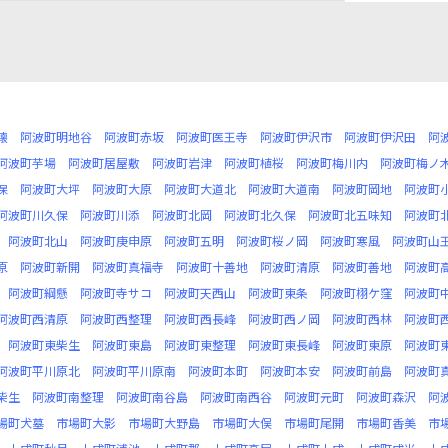
懐
阿波町明地谷
阿波町赤坂
阿波町医王寺
阿波町伊沢市
阿波町伊沢田
阿
阿波町芋場
阿波町居屋敷
阿波町岩津
阿波町植桜
阿波町梅川内
阿波町梅ノ
保
阿波町大坪
阿波町大原
阿波町大道北
阿波町大道南
阿波町岡地
阿波町
阿波町川久保
阿波町川添
阿波町北岡
阿波町北久保
阿波町北五味知
阿波町
阿波町北山
阿波町庚申原
阿波町五明
阿波町桜ノ岡
阿波町寒風
阿波町山
原
阿波町新開
阿波町真福寺
阿波町十善地
阿波町清原
阿波町善地
阿波町
阿波町綱懸
阿波町寺サコ
阿波町天西山
阿波町東条
阿波町栩ケ窪
阿波町
阿波町西清原
阿波町西整理
阿波町西長峰
阿波町西ノ岡
阿波町西林
阿波町
阿波町東柴生
阿波町東島
阿波町東整理
阿波町東長峰
阿波町東原
阿波町
阿波町平川原北
阿波町平川原南
阿波町本町
阿波町本安
阿波町前島
阿波町
柴生
阿波町南整理
阿波町南谷島
阿波町南西谷
阿波町元町
阿波町森沢
阿
場町犬墓
市場町大影
市場町大野島
市場町大俣
市場町尾開
市場町香美
市