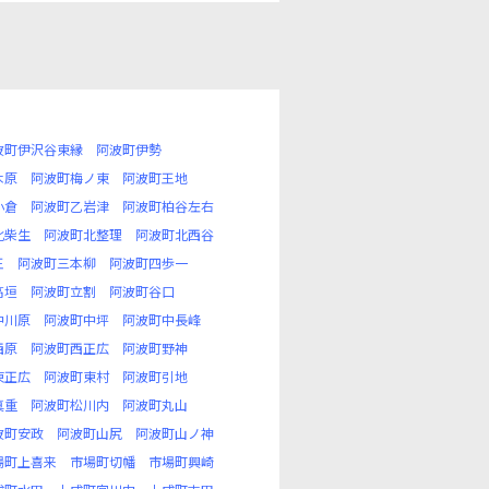
波町伊沢谷東縁
阿波町伊勢
木原
阿波町梅ノ東
阿波町王地
小倉
阿波町乙岩津
阿波町柏谷左右
北柴生
阿波町北整理
阿波町北西谷
王
阿波町三本柳
阿波町四歩一
高垣
阿波町立割
阿波町谷口
中川原
阿波町中坪
阿波町中長峰
西原
阿波町西正広
阿波町野神
東正広
阿波町東村
阿波町引地
真重
阿波町松川内
阿波町丸山
波町安政
阿波町山尻
阿波町山ノ神
場町上喜来
市場町切幡
市場町興崎