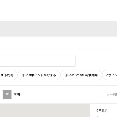
net 予約可
QT-netポイントが貯まる
QT-net SmartPay利用可
dポイ
不
不明
※一部
0件表示
1