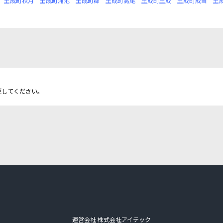
土成町秋月
土成町浦池
土成町郡
土成町高尾
土成町土成
土成町成当
土
更してください。
運営会社 株式会社アイテック