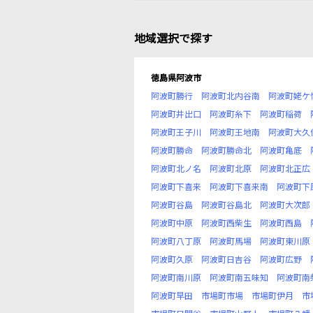
地域選択で探す
徳島県阿波市
阿波町勝行
阿波町北内谷南
阿波町姥ケ
阿波町井出口
阿波町糸下
阿波町稲荷
阿波町王子川
阿波町王地南
阿波町大久
阿波町勝命
阿波町勝命北
阿波町亀底
阿波町北ノ名
阿波町北原
阿波町北正広
阿波町下喜来
阿波町下喜来南
阿波町下
阿波町谷島
阿波町谷島北
阿波町大次郎
阿波町中原
阿波町西柴生
阿波町西島
阿波町八丁原
阿波町馬場
阿波町東川原
阿波町久原
阿波町日吉谷
阿波町広野
阿波町南川原
阿波町南五味知
阿波町南
阿波町早田
市場町市場
市場町伊月
市