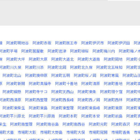
懐
阿波町明地谷
阿波町赤坂
阿波町医王寺
阿波町伊沢市
阿波町伊沢田
阿
阿波町芋場
阿波町居屋敷
阿波町岩津
阿波町植桜
阿波町梅川内
阿波町梅ノ
保
阿波町大坪
阿波町大原
阿波町大道北
阿波町大道南
阿波町岡地
阿波町
阿波町川久保
阿波町川添
阿波町北岡
阿波町北久保
阿波町北五味知
阿波町
阿波町北山
阿波町庚申原
阿波町五明
阿波町桜ノ岡
阿波町寒風
阿波町山
原
阿波町新開
阿波町真福寺
阿波町十善地
阿波町清原
阿波町善地
阿波町
阿波町綱懸
阿波町寺サコ
阿波町天西山
阿波町東条
阿波町栩ケ窪
阿波町
阿波町西清原
阿波町西整理
阿波町西長峰
阿波町西ノ岡
阿波町西林
阿波町
阿波町東柴生
阿波町東島
阿波町東整理
阿波町東長峰
阿波町東原
阿波町
阿波町平川原北
阿波町平川原南
阿波町本町
阿波町本安
阿波町前島
阿波町
柴生
阿波町南整理
阿波町南谷島
阿波町南西谷
阿波町元町
阿波町森沢
阿
場町犬墓
市場町大影
市場町大野島
市場町大俣
市場町尾開
市場町香美
市