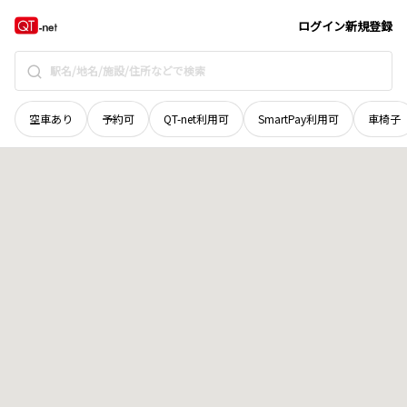
徳島県
阿波市
阿波町善地
地域選択で探す
ログイン
新規登録
空車あり
予約可
QT-net利用可
SmartPay利用可
車椅子