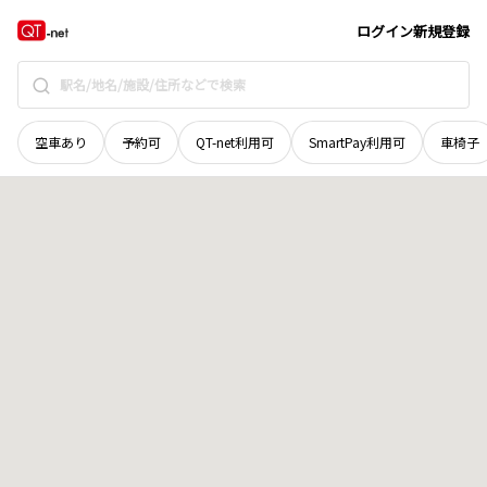
徳島県
阿波市
阿波町大道南
地域選択で探す
ログイン
新規登録
空車あり
予約可
QT-net利用可
SmartPay利用可
車椅子