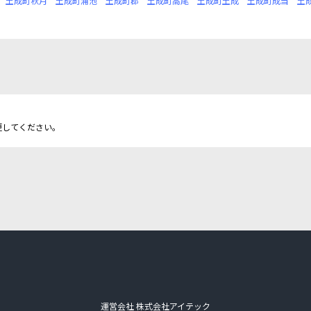
土成町秋月
土成町浦池
土成町郡
土成町高尾
土成町土成
土成町成当
土
更してください。
運営会社 株式会社アイテック