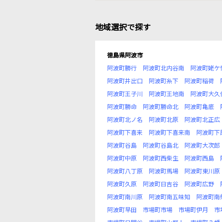
地域選択で探す
徳島県阿波市
阿波町勝行
阿波町北内谷南
阿波町姥ケ
阿波町井出口
阿波町糸下
阿波町稲荷
阿波町王子川
阿波町王地南
阿波町大久
阿波町勝命
阿波町勝命北
阿波町亀底
阿波町北ノ名
阿波町北原
阿波町北正広
阿波町下喜来
阿波町下喜来南
阿波町下
阿波町谷島
阿波町谷島北
阿波町大次郎
阿波町中原
阿波町西柴生
阿波町西島
阿波町八丁原
阿波町馬場
阿波町東川原
阿波町久原
阿波町日吉谷
阿波町広野
阿波町南川原
阿波町南五味知
阿波町南
阿波町早田
市場町市場
市場町伊月
市