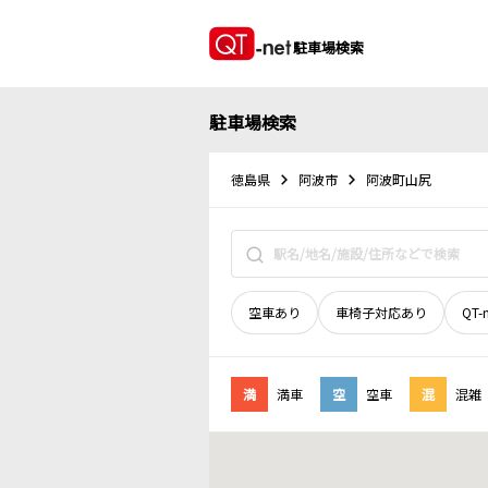
駐車場検索
駐車場検索
徳島県
阿波市
阿波町山尻
空車あり
車椅子対応あり
QT-
満
満車
空
空車
混
混雑