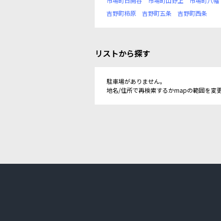
市場町日開谷
市場町山野上
市場町八幡
吉野町柿原
吉野町五条
吉野町西条
リストから探す
駐車場がありません。
地名/住所で再検索するかmapの範囲を変