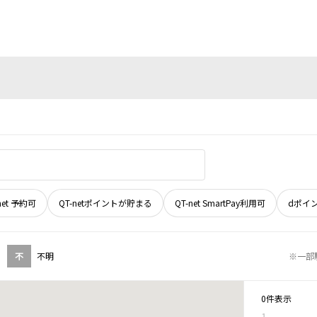
net 予約可
QT-netポイントが貯まる
QT-net SmartPay利用可
dポイ
不
不明
※一部
0件表示
1