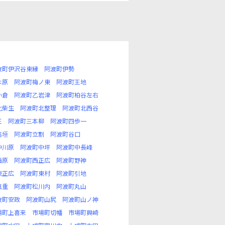
波町伊沢谷東縁
阿波町伊勢
木原
阿波町梅ノ東
阿波町王地
小倉
阿波町乙岩津
阿波町柏谷左右
北柴生
阿波町北整理
阿波町北西谷
王
阿波町三本柳
阿波町四歩一
高垣
阿波町立割
阿波町谷口
中川原
阿波町中坪
阿波町中長峰
西原
阿波町西正広
阿波町野神
東正広
阿波町東村
阿波町引地
真重
阿波町松川内
阿波町丸山
波町安政
阿波町山尻
阿波町山ノ神
場町上喜来
市場町切幡
市場町興崎