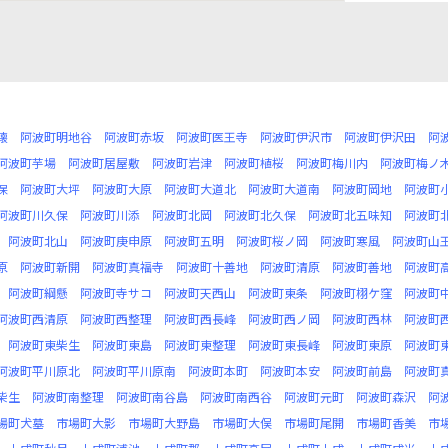
懐
阿波町明地谷
阿波町赤坂
阿波町医王寺
阿波町伊沢市
阿波町伊沢田
阿
阿波町芋場
阿波町居屋敷
阿波町岩津
阿波町植桜
阿波町梅川内
阿波町梅ノ
保
阿波町大坪
阿波町大原
阿波町大道北
阿波町大道南
阿波町岡地
阿波町
阿波町川久保
阿波町川添
阿波町北岡
阿波町北久保
阿波町北五味知
阿波町
阿波町北山
阿波町庚申原
阿波町五明
阿波町桜ノ岡
阿波町寒風
阿波町山
原
阿波町新開
阿波町真福寺
阿波町十善地
阿波町清原
阿波町善地
阿波町
阿波町綱懸
阿波町寺サコ
阿波町天西山
阿波町東条
阿波町栩ケ窪
阿波町
阿波町西清原
阿波町西整理
阿波町西長峰
阿波町西ノ岡
阿波町西林
阿波町
阿波町東柴生
阿波町東島
阿波町東整理
阿波町東長峰
阿波町東原
阿波町
阿波町平川原北
阿波町平川原南
阿波町本町
阿波町本安
阿波町前島
阿波町
柴生
阿波町南整理
阿波町南谷島
阿波町南西谷
阿波町元町
阿波町森沢
阿
場町犬墓
市場町大影
市場町大野島
市場町大俣
市場町尾開
市場町香美
市