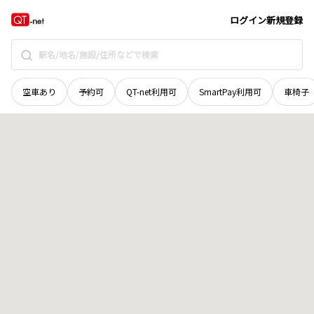
徳島県
阿波市
阿波町東原
地域選択で探す
ログイン
新規登録
空車あり
予約可
QT-net利用可
SmartPay利用可
車椅子