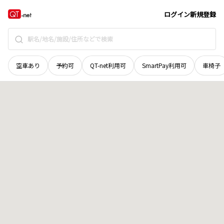
徳島県
阿波市
阿波町東正広
地域選択で探す
ログイン
新規登録
空車あり
予約可
QT-net利用可
SmartPay利用可
車椅子