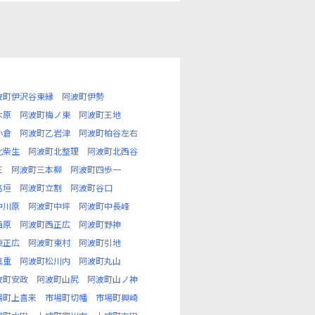
波町伊沢谷東縁
阿波町伊勢
木原
阿波町梅ノ東
阿波町王地
小倉
阿波町乙岩津
阿波町柏谷左右
北柴生
阿波町北整理
阿波町北西谷
王
阿波町三本柳
阿波町四歩一
高垣
阿波町立割
阿波町谷口
中川原
阿波町中坪
阿波町中長峰
西原
阿波町西正広
阿波町野神
東正広
阿波町東村
阿波町引地
真重
阿波町松川内
阿波町丸山
波町安政
阿波町山尻
阿波町山ノ神
場町上喜来
市場町切幡
市場町興崎