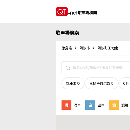
駐車場検索
駐車場検索
徳島県
阿波市
阿波町王地南
空車あり
車椅子対応あり
QT-
満
満車
空
空車
混
混雑