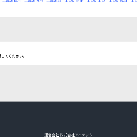
土成町秋月
土成町浦池
土成町郡
土成町高尾
土成町土成
土成町成当
土
更してください。
運営会社 株式会社アイテック