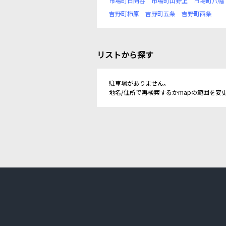
市場町日開谷
市場町山野上
市場町八幡
吉野町柿原
吉野町五条
吉野町西条
リストから探す
駐車場がありません。
地名/住所で再検索するかmapの範囲を変