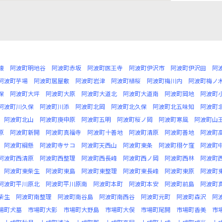
懐
阿波町明地谷
阿波町赤坂
阿波町医王寺
阿波町伊沢市
阿波町伊沢田
阿
阿波町芋場
阿波町居屋敷
阿波町岩津
阿波町植桜
阿波町梅川内
阿波町梅ノ
保
阿波町大坪
阿波町大原
阿波町大道北
阿波町大道南
阿波町岡地
阿波町
阿波町川久保
阿波町川添
阿波町北岡
阿波町北久保
阿波町北五味知
阿波町
阿波町北山
阿波町庚申原
阿波町五明
阿波町桜ノ岡
阿波町寒風
阿波町山
原
阿波町新開
阿波町真福寺
阿波町十善地
阿波町清原
阿波町善地
阿波町
阿波町綱懸
阿波町寺サコ
阿波町天西山
阿波町東条
阿波町栩ケ窪
阿波町
阿波町西清原
阿波町西整理
阿波町西長峰
阿波町西ノ岡
阿波町西林
阿波町
阿波町東柴生
阿波町東島
阿波町東整理
阿波町東長峰
阿波町東原
阿波町
阿波町平川原北
阿波町平川原南
阿波町本町
阿波町本安
阿波町前島
阿波町
柴生
阿波町南整理
阿波町南谷島
阿波町南西谷
阿波町元町
阿波町森沢
阿
場町犬墓
市場町大影
市場町大野島
市場町大俣
市場町尾開
市場町香美
市