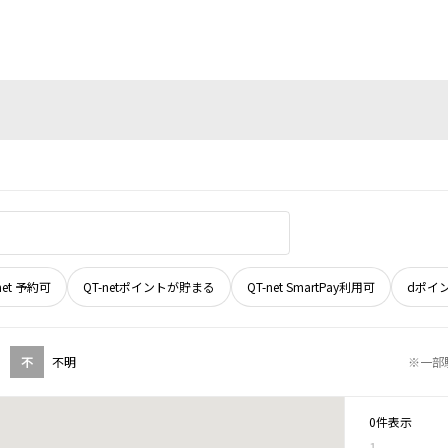
net 予約可
QT-netポイントが貯まる
QT-net SmartPay利用可
dポイ
不
不明
※一部
0件表示
1