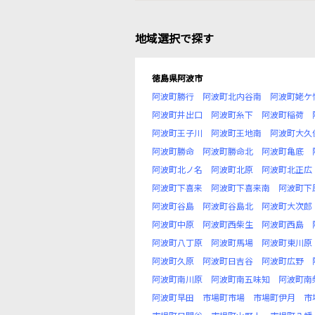
地域選択で探す
徳島県阿波市
阿波町勝行
阿波町北内谷南
阿波町姥ケ
阿波町井出口
阿波町糸下
阿波町稲荷
阿波町王子川
阿波町王地南
阿波町大久
阿波町勝命
阿波町勝命北
阿波町亀底
阿波町北ノ名
阿波町北原
阿波町北正広
阿波町下喜来
阿波町下喜来南
阿波町下
阿波町谷島
阿波町谷島北
阿波町大次郎
阿波町中原
阿波町西柴生
阿波町西島
阿波町八丁原
阿波町馬場
阿波町東川原
阿波町久原
阿波町日吉谷
阿波町広野
阿波町南川原
阿波町南五味知
阿波町南
阿波町早田
市場町市場
市場町伊月
市