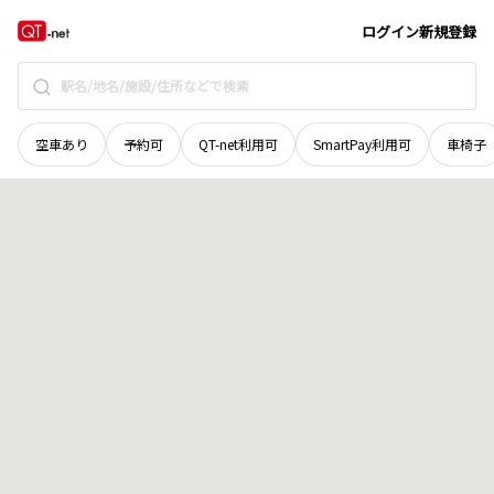
徳島県
阿波市
阿波町綱懸
地域選択で探す
ログイン
新規登録
空車あり
予約可
QT-net利用可
SmartPay利用可
車椅子