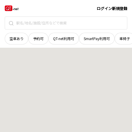
徳島県
阿波市
阿波町芋場
地域選択で探す
ログイン
新規登録
空車あり
予約可
QT-net利用可
SmartPay利用可
車椅子