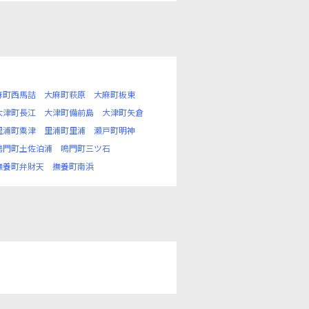
麻町西馬詰
大麻町萩原
大麻町板東
大津町長江
大津町備前島
大津町矢倉
里浦町粟津
里浦町里浦
瀬戸町明神
鳴門町土佐泊浦
鳴門町三ツ石
撫養町弁財天
撫養町南浜