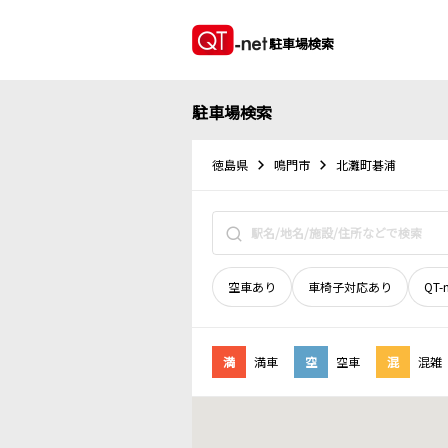
駐車場検索
駐車場検索
徳島県
鳴門市
北灘町碁浦
空車あり
車椅子対応あり
QT-
満
満車
空
空車
混
混雑