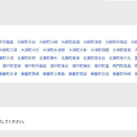
町牛屋島
大麻町大谷
大麻町川崎
大麻町高畑
大麻町津慈
大麻町中馬詰
大
大麻町三俣
大津町大代
大津町木津野
大津町大幸
大津町段関
大津町徳長
灘町大須
北灘町折野
北灘町櫛木
北灘町碁浦
北灘町宿毛谷
北灘町鳥ケ丸
瀬戸町堂浦
瀬戸町中島田
瀬戸町湊谷
瀬戸町撫佐
瀬戸町室
鳴門町高島
撫養町木津
撫養町黒崎
撫養町小桑島
撫養町斎田
撫養町立岩
撫養町林崎
更してください。