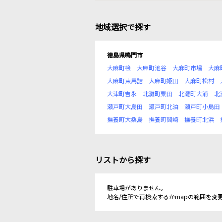
地域選択で探す
徳島県鳴門市
大麻町桧
大麻町池谷
大麻町市場
大麻
大麻町東馬詰
大麻町姫田
大麻町松村
大津町吉永
北灘町粟田
北灘町大浦
北
瀬戸町大島田
瀬戸町北泊
瀬戸町小島田
撫養町大桑島
撫養町岡崎
撫養町北浜
リストから探す
駐車場がありません。
地名/住所で再検索するかmapの範囲を変