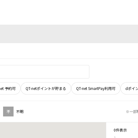
net 予約可
QT-netポイントが貯まる
QT-net SmartPay利用可
dポイ
不
不明
※一部
0件表示
1