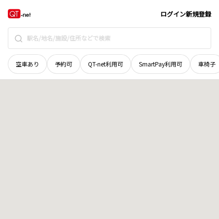
徳島県
鳴門市
大麻町松村
地域選択で探す
ログイン
新規登録
空車あり
予約可
QT-net利用可
SmartPay利用可
車椅子