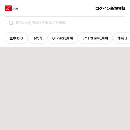
徳島県
鳴門市
撫養町北浜
地域選択で探す
ログイン
新規登録
空車あり
予約可
QT-net利用可
SmartPay利用可
車椅子