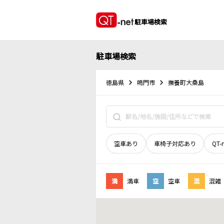
駐車場検索
駐車場検索
徳島県
鳴門市
撫養町大桑島
空車あり
車椅子対応あり
QT-
満
満車
空
空車
混
混雑