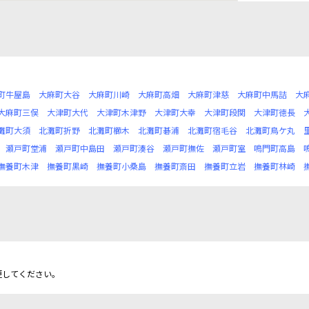
町牛屋島
大麻町大谷
大麻町川崎
大麻町高畑
大麻町津慈
大麻町中馬詰
大
大麻町三俣
大津町大代
大津町木津野
大津町大幸
大津町段関
大津町徳長
灘町大須
北灘町折野
北灘町櫛木
北灘町碁浦
北灘町宿毛谷
北灘町鳥ケ丸
瀬戸町堂浦
瀬戸町中島田
瀬戸町湊谷
瀬戸町撫佐
瀬戸町室
鳴門町高島
撫養町木津
撫養町黒崎
撫養町小桑島
撫養町斎田
撫養町立岩
撫養町林崎
更してください。