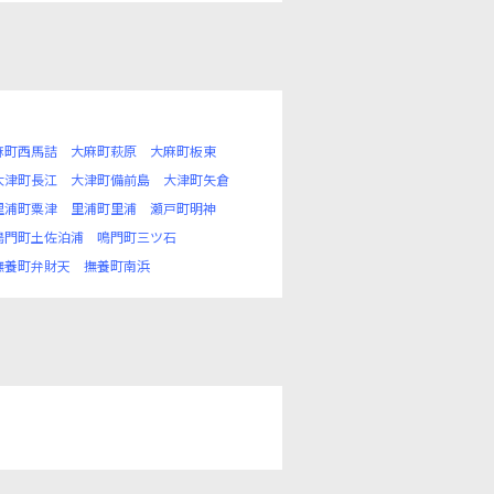
麻町西馬詰
大麻町萩原
大麻町板東
大津町長江
大津町備前島
大津町矢倉
里浦町粟津
里浦町里浦
瀬戸町明神
鳴門町土佐泊浦
鳴門町三ツ石
撫養町弁財天
撫養町南浜