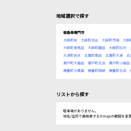
地域選択で探す
徳島県鳴門市
大麻町桧
大麻町池谷
大麻町市場
大麻
大麻町東馬詰
大麻町姫田
大麻町松村
大津町吉永
北灘町粟田
北灘町大浦
北
瀬戸町大島田
瀬戸町北泊
瀬戸町小島田
撫養町大桑島
撫養町岡崎
撫養町北浜
リストから探す
駐車場がありません。
地名/住所で再検索するかmapの範囲を変