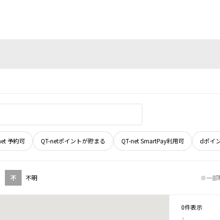
net 予約可
QT-netポイントが貯まる
QT-net SmartPay利用可
dポイ
不
不明
※一部
0件表示
1