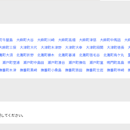
町牛屋島
大麻町大谷
大麻町川崎
大麻町高畑
大麻町津慈
大麻町中馬詰
大
大麻町三俣
大津町大代
大津町木津野
大津町大幸
大津町段関
大津町徳長
灘町大須
北灘町折野
北灘町櫛木
北灘町碁浦
北灘町宿毛谷
北灘町鳥ケ丸
瀬戸町堂浦
瀬戸町中島田
瀬戸町湊谷
瀬戸町撫佐
瀬戸町室
鳴門町高島
撫養町木津
撫養町黒崎
撫養町小桑島
撫養町斎田
撫養町立岩
撫養町林崎
更してください。