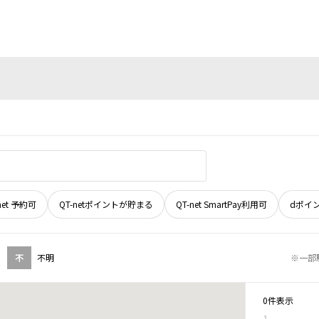
net 予約可
QT-netポイントが貯まる
QT-net SmartPay利用可
dポイ
不
不明
※一部
0件表示
1