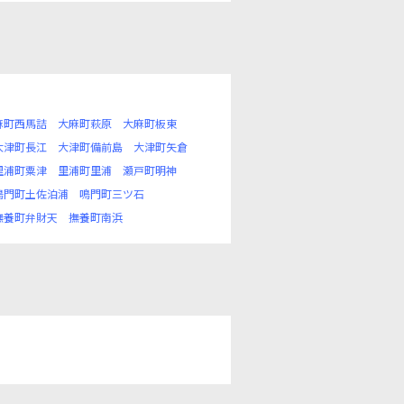
麻町西馬詰
大麻町萩原
大麻町板東
大津町長江
大津町備前島
大津町矢倉
里浦町粟津
里浦町里浦
瀬戸町明神
鳴門町土佐泊浦
鳴門町三ツ石
撫養町弁財天
撫養町南浜