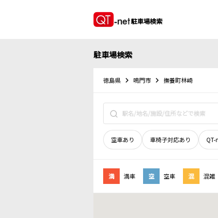
駐車場検索
駐車場検索
徳島県
鳴門市
撫養町林崎
空車あり
車椅子対応あり
QT-
満
満車
空
空車
混
混雑