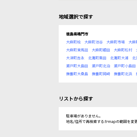
地域選択で探す
徳島県鳴門市
大麻町桧
大麻町池谷
大麻町市場
大麻
大麻町東馬詰
大麻町姫田
大麻町松村
大津町吉永
北灘町粟田
北灘町大浦
北
瀬戸町大島田
瀬戸町北泊
瀬戸町小島田
撫養町大桑島
撫養町岡崎
撫養町北浜
リストから探す
駐車場がありません。
地名/住所で再検索するかmapの範囲を変