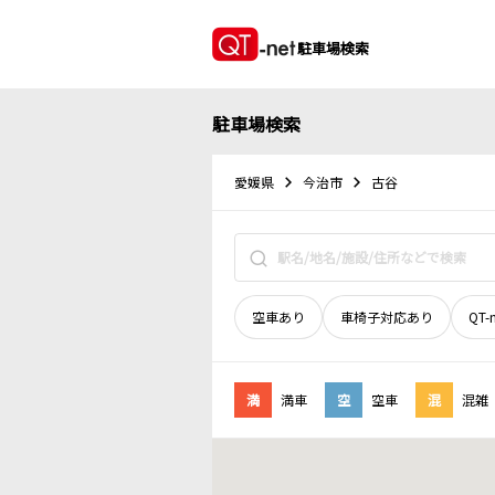
駐車場検索
駐車場検索
愛媛県
今治市
古谷
空車あり
車椅子対応あり
QT-
満
満車
空
空車
混
混雑