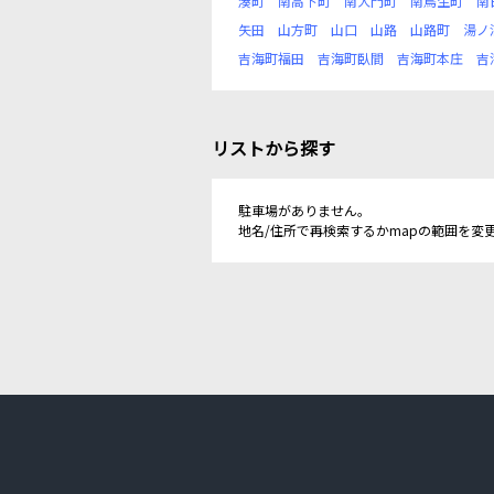
湊町
南高下町
南大門町
南鳥生町
南
矢田
山方町
山口
山路
山路町
湯ノ
吉海町福田
吉海町臥間
吉海町本庄
吉
リストから探す
駐車場がありません。
地名/住所で再検索するかmapの範囲を変