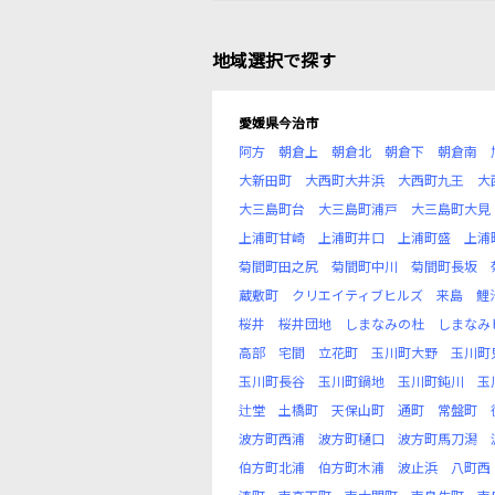
地域選択で探す
愛媛県今治市
阿方
朝倉上
朝倉北
朝倉下
朝倉南
大新田町
大西町大井浜
大西町九王
大
大三島町台
大三島町浦戸
大三島町大見
上浦町甘崎
上浦町井口
上浦町盛
上浦
菊間町田之尻
菊間町中川
菊間町長坂
蔵敷町
クリエイティブヒルズ
来島
鯉
桜井
桜井団地
しまなみの杜
しまなみ
高部
宅間
立花町
玉川町大野
玉川町
玉川町長谷
玉川町鍋地
玉川町鈍川
玉
辻堂
土橋町
天保山町
通町
常盤町
波方町西浦
波方町樋口
波方町馬刀潟
伯方町北浦
伯方町木浦
波止浜
八町西