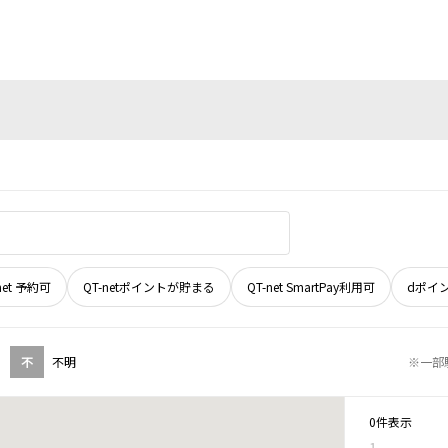
net 予約可
QT-netポイントが貯まる
QT-net SmartPay利用可
dポイ
不
不明
※一部
0件表示
1