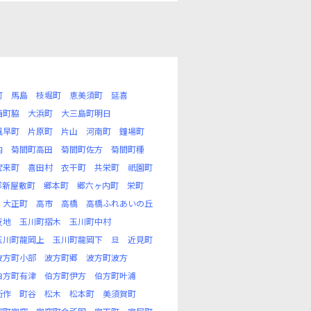
町
馬島
枝堀町
恵美須町
延喜
西町脇
大浜町
大三島町明日
風早町
片原町
片山
河南町
鐘場町
内
菊間町高田
菊間町佐方
菊間町種
宝来町
喜田村
衣干町
共栄町
祇園町
郷新屋敷町
郷本町
郷六ヶ内町
栄町
大正町
高市
高橋
高橋ふれあいの丘
反地
玉川町摺木
玉川町中村
玉川町龍岡上
玉川町龍岡下
旦
近見町
波方町小部
波方町郷
波方町波方
伯方町有津
伯方町伊方
伯方町叶浦
衛作
町谷
松木
松本町
美須賀町