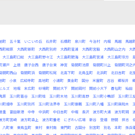
旭町
五十嵐
いこいの丘
石井町
石橋町
泉川町
今治村
内堀
馬越
馬越
西町紺原
大西町新町
大西町別府
大西町星浦
大西町宮脇
大西町山之内
大
大三島町口総
大三島町野々江
大三島町肥海
大三島町宮浦
大三島町宗方
町瀬戸
上徳
唐子台西
唐子台東
神宮
菊間町池原
菊間町川上
菊間町河之
菊間町西山
菊間町浜
菊間町松尾
北高下町
北鳥生町
北浜町
北日吉町
北
池町
小泉
広紹寺町
高地町
小浦町
黄金町
国分
米屋町
古谷
郷桜井
ヒルズ
地堀
末広町
砂場町
関前大下
関前岡村
関前小大下
蒼社町
杣田
鬼原
玉川町葛谷
玉川町桂
玉川町木地
玉川町高野
玉川町小鴨部
玉川町三
川町畑寺
玉川町別所
玉川町法界寺
玉川町御厩
玉川町八幡
玉川町與和木
徳重
富田新港
中寺
中浜町
中日吉町
中堀
長沢
波方町大浦
波方町岡
波方町宮崎
波方町森上
波方町養老
にぎわい広場
新谷
登畑
野間
拝志
八町東
東鳥生町
東村
東村南
東門町
古国分
別宮町
別名
本町
孫兵