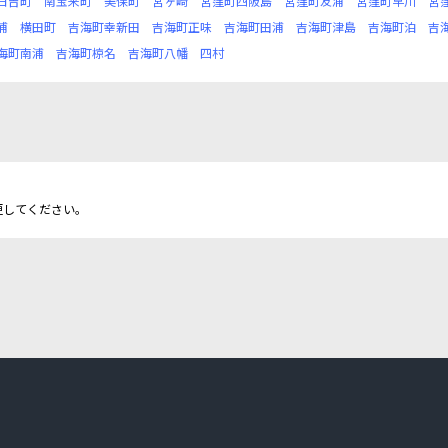
日吉町
南宝来町
美保町
宮ヶ崎
宮窪町四阪島
宮窪町友浦
宮窪町早川
宮
浦
横田町
吉海町幸新田
吉海町正味
吉海町田浦
吉海町津島
吉海町泊
吉
海町南浦
吉海町椋名
吉海町八幡
四村
更してください。