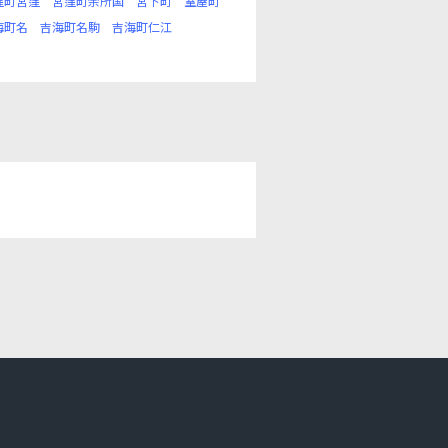
窪町宮窪
宮窪町余所国
宮下町
室屋町
海町名
吉海町名駒
吉海町仁江