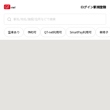
愛媛県
今治市
吉海町田浦
地域選択で探す
ログイン
新規登録
空車あり
予約可
QT-net利用可
SmartPay利用可
車椅子