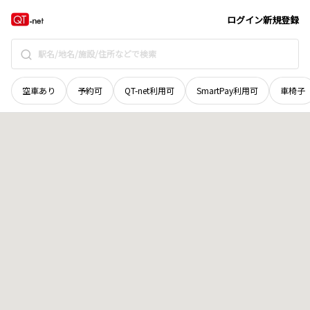
愛媛県
今治市
唐子台東
地域選択で探す
ログイン
新規登録
空車あり
予約可
QT-net利用可
SmartPay利用可
車椅子