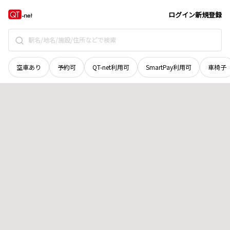
愛媛県
今治市
大三島町口総
地域選択で探す
ログイン
新規登録
空車あり
予約可
QT-net利用可
SmartPay利用可
車椅子