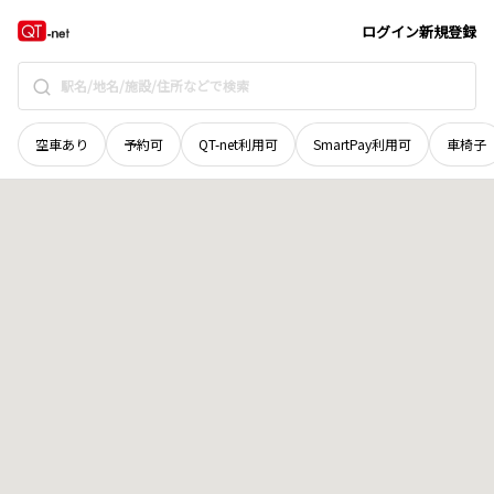
愛媛県
今治市
大西町別府
地域選択で探す
ログイン
新規登録
空車あり
予約可
QT-net利用可
SmartPay利用可
車椅子