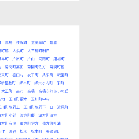
町
馬島
枝堀町
恵美須町
延喜
西町脇
大浜町
大三島町明日
風早町
片原町
片山
河南町
鐘場町
内
菊間町高田
菊間町佐方
菊間町種
宝来町
喜田村
衣干町
共栄町
祇園町
郷新屋敷町
郷本町
郷六ヶ内町
栄町
大正町
高市
高橋
高橋ふれあいの丘
反地
玉川町摺木
玉川町中村
玉川町龍岡上
玉川町龍岡下
旦
近見町
波方町小部
波方町郷
波方町波方
伯方町有津
伯方町伊方
伯方町叶浦
衛作
町谷
松木
松本町
美須賀町