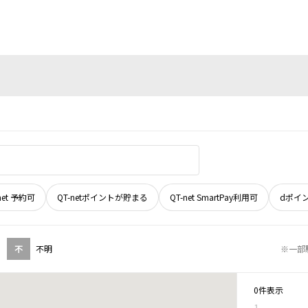
net 予約可
QT-netポイントが貯まる
QT-net SmartPay利用可
dポイ
不
不明
※一部
0件表示
1