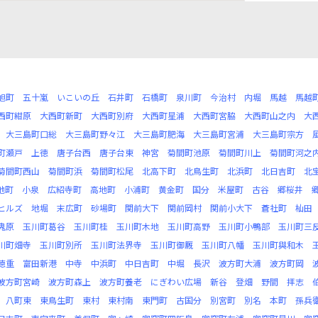
旭町
五十嵐
いこいの丘
石井町
石橋町
泉川町
今治村
内堀
馬越
馬越
西町紺原
大西町新町
大西町別府
大西町星浦
大西町宮脇
大西町山之内
大
大三島町口総
大三島町野々江
大三島町肥海
大三島町宮浦
大三島町宗方
町瀬戸
上徳
唐子台西
唐子台東
神宮
菊間町池原
菊間町川上
菊間町河之
菊間町西山
菊間町浜
菊間町松尾
北高下町
北鳥生町
北浜町
北日吉町
北
池町
小泉
広紹寺町
高地町
小浦町
黄金町
国分
米屋町
古谷
郷桜井
ヒルズ
地堀
末広町
砂場町
関前大下
関前岡村
関前小大下
蒼社町
杣田
鬼原
玉川町葛谷
玉川町桂
玉川町木地
玉川町高野
玉川町小鴨部
玉川町三
川町畑寺
玉川町別所
玉川町法界寺
玉川町御厩
玉川町八幡
玉川町與和木
徳重
富田新港
中寺
中浜町
中日吉町
中堀
長沢
波方町大浦
波方町岡
波方町宮崎
波方町森上
波方町養老
にぎわい広場
新谷
登畑
野間
拝志
八町東
東鳥生町
東村
東村南
東門町
古国分
別宮町
別名
本町
孫兵