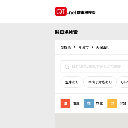
駐車場検索
駐車場検索
愛媛県
今治市
天保山町
空車あり
車椅子対応あり
QT-
満
満車
空
空車
混
混雑