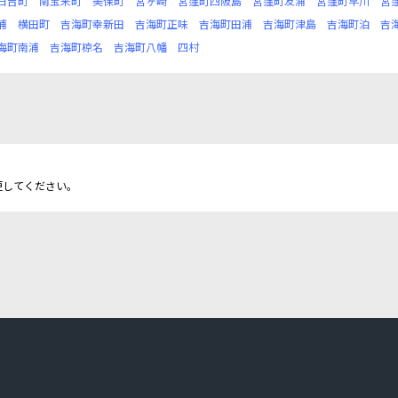
日吉町
南宝来町
美保町
宮ヶ崎
宮窪町四阪島
宮窪町友浦
宮窪町早川
宮
浦
横田町
吉海町幸新田
吉海町正味
吉海町田浦
吉海町津島
吉海町泊
吉
海町南浦
吉海町椋名
吉海町八幡
四村
更してください。