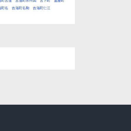
窪町宮窪
宮窪町余所国
宮下町
室屋町
海町名
吉海町名駒
吉海町仁江