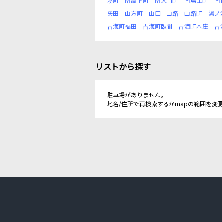
湊町
南高下町
南大門町
南鳥生町
南
矢田
山方町
山口
山路
山路町
湯ノ
吉海町福田
吉海町臥間
吉海町本庄
吉
リストから探す
駐車場がありません。
地名/住所で再検索するかmapの範囲を変