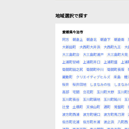
地域選択で探す
愛媛県今治市
阿方
朝倉上
朝倉北
朝倉下
朝倉南
大新田町
大西町大井浜
大西町九王
大
大三島町台
大三島町浦戸
大三島町大見
上浦町甘崎
上浦町井口
上浦町盛
上浦
菊間町田之尻
菊間町中川
菊間町長坂
蔵敷町
クリエイティブヒルズ
来島
鯉
桜井
桜井団地
しまなみの杜
しまなみ
高部
宅間
立花町
玉川町大野
玉川町
玉川町長谷
玉川町鍋地
玉川町鈍川
玉
辻堂
土橋町
天保山町
通町
常盤町
波方町西浦
波方町樋口
波方町馬刀潟
伯方町北浦
伯方町木浦
波止浜
八町西