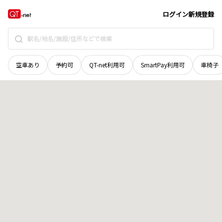
愛媛県
今治市
宮窪町友浦
地域選択で探す
ログイン
新規登録
空車あり
予約可
QT-net利用可
SmartPay利用可
車椅子