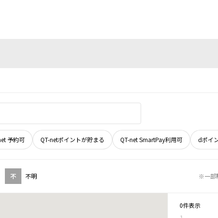
net 予約可
QT-netポイントが貯まる
QT-net SmartPay利用可
dポイ
不
不明
※一部
0件表示
1