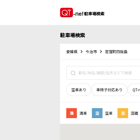
駐車場検索
駐車場検索
愛媛県
今治市
宮窪町四阪島
空車あり
車椅子対応あり
QT-
満
満車
空
空車
混
混雑