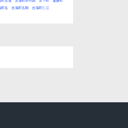
窪町宮窪
宮窪町余所国
宮下町
室屋町
海町名
吉海町名駒
吉海町仁江