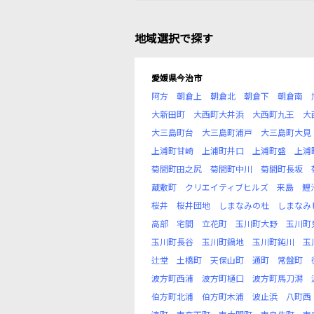
地域選択で探す
愛媛県今治市
阿方
朝倉上
朝倉北
朝倉下
朝倉南
大新田町
大西町大井浜
大西町九王
大
大三島町台
大三島町浦戸
大三島町大見
上浦町甘崎
上浦町井口
上浦町盛
上浦
菊間町田之尻
菊間町中川
菊間町長坂
蔵敷町
クリエイティブヒルズ
来島
鯉
桜井
桜井団地
しまなみの杜
しまなみ
高部
宅間
立花町
玉川町大野
玉川町
玉川町長谷
玉川町鍋地
玉川町鈍川
玉
辻堂
土橋町
天保山町
通町
常盤町
波方町西浦
波方町樋口
波方町馬刀潟
伯方町北浦
伯方町木浦
波止浜
八町西