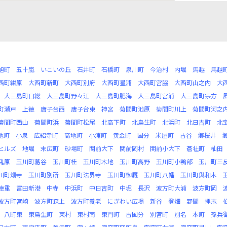
旭町
五十嵐
いこいの丘
石井町
石橋町
泉川町
今治村
内堀
馬越
馬越
西町紺原
大西町新町
大西町別府
大西町星浦
大西町宮脇
大西町山之内
大
大三島町口総
大三島町野々江
大三島町肥海
大三島町宮浦
大三島町宗方
町瀬戸
上徳
唐子台西
唐子台東
神宮
菊間町池原
菊間町川上
菊間町河之
菊間町西山
菊間町浜
菊間町松尾
北高下町
北鳥生町
北浜町
北日吉町
北
池町
小泉
広紹寺町
高地町
小浦町
黄金町
国分
米屋町
古谷
郷桜井
ヒルズ
地堀
末広町
砂場町
関前大下
関前岡村
関前小大下
蒼社町
杣田
鬼原
玉川町葛谷
玉川町桂
玉川町木地
玉川町高野
玉川町小鴨部
玉川町三
川町畑寺
玉川町別所
玉川町法界寺
玉川町御厩
玉川町八幡
玉川町與和木
徳重
富田新港
中寺
中浜町
中日吉町
中堀
長沢
波方町大浦
波方町岡
波方町宮崎
波方町森上
波方町養老
にぎわい広場
新谷
登畑
野間
拝志
八町東
東鳥生町
東村
東村南
東門町
古国分
別宮町
別名
本町
孫兵