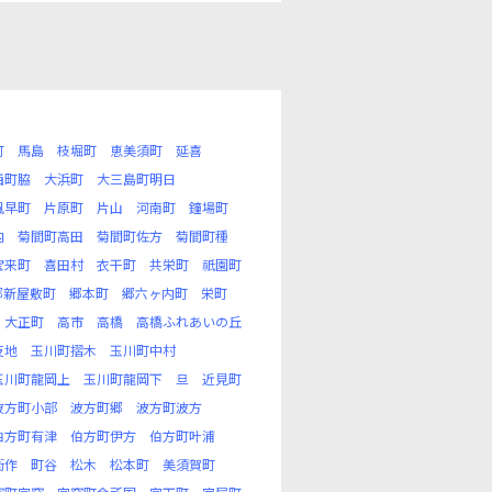
町
馬島
枝堀町
恵美須町
延喜
西町脇
大浜町
大三島町明日
風早町
片原町
片山
河南町
鐘場町
内
菊間町高田
菊間町佐方
菊間町種
宝来町
喜田村
衣干町
共栄町
祇園町
郷新屋敷町
郷本町
郷六ヶ内町
栄町
大正町
高市
高橋
高橋ふれあいの丘
反地
玉川町摺木
玉川町中村
玉川町龍岡上
玉川町龍岡下
旦
近見町
波方町小部
波方町郷
波方町波方
伯方町有津
伯方町伊方
伯方町叶浦
衛作
町谷
松木
松本町
美須賀町