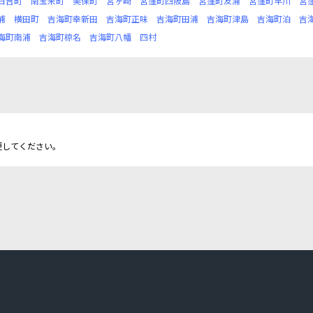
日吉町
南宝来町
美保町
宮ヶ崎
宮窪町四阪島
宮窪町友浦
宮窪町早川
宮
浦
横田町
吉海町幸新田
吉海町正味
吉海町田浦
吉海町津島
吉海町泊
吉
海町南浦
吉海町椋名
吉海町八幡
四村
更してください。