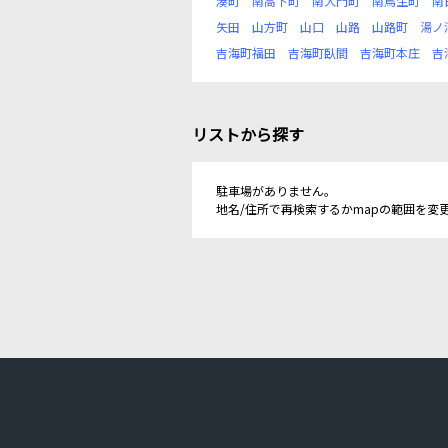
湊町
南高下町
南大門町
南鳥生町
南
矢田
山方町
山口
山路
山路町
湯ノ
吉海町福田
吉海町臥間
吉海町本庄
吉
リストから探す
駐車場がありません。
地名/住所で再検索するかmapの範囲を変