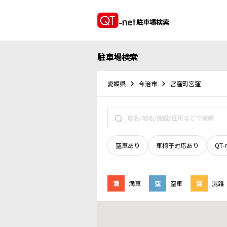
駐車場検索
駐車場検索
愛媛県
今治市
宮窪町宮窪
空車あり
車椅子対応あり
QT-
満
満車
空
空車
混
混雑