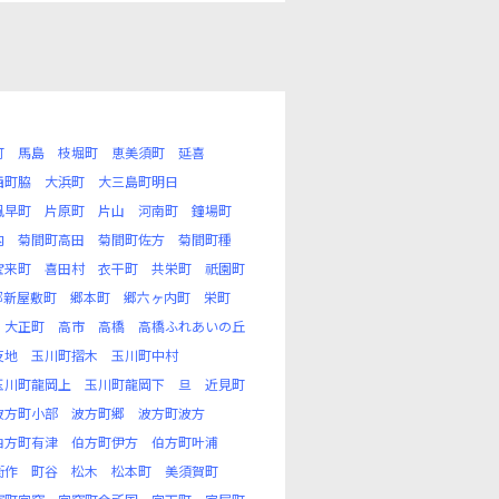
町
馬島
枝堀町
恵美須町
延喜
西町脇
大浜町
大三島町明日
風早町
片原町
片山
河南町
鐘場町
内
菊間町高田
菊間町佐方
菊間町種
宝来町
喜田村
衣干町
共栄町
祇園町
郷新屋敷町
郷本町
郷六ヶ内町
栄町
大正町
高市
高橋
高橋ふれあいの丘
反地
玉川町摺木
玉川町中村
玉川町龍岡上
玉川町龍岡下
旦
近見町
波方町小部
波方町郷
波方町波方
伯方町有津
伯方町伊方
伯方町叶浦
衛作
町谷
松木
松本町
美須賀町