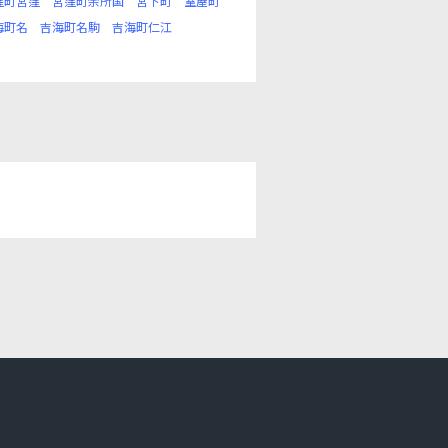
窪町宮窪
宮窪町余所国
宮下町
室屋町
海町名
吉海町名駒
吉海町仁江