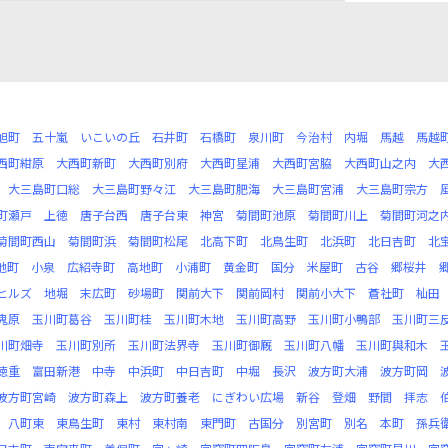
旭町
五十嵐
いこいの丘
石井町
石橋町
泉川町
今治村
内堀
馬越
馬越
西町紺原
大西町新町
大西町別府
大西町星浦
大西町宮脇
大西町山之内
大
大三島町口総
大三島町野々江
大三島町肥海
大三島町宮浦
大三島町宗方
町瀬戸
上徳
唐子台西
唐子台東
神宮
菊間町池原
菊間町川上
菊間町河之
菊間町西山
菊間町浜
菊間町松尾
北高下町
北鳥生町
北浜町
北日吉町
北
池町
小泉
広紹寺町
高地町
小浦町
黄金町
国分
米屋町
古谷
郷桜井
ヒルズ
地堀
末広町
砂場町
関前大下
関前岡村
関前小大下
蒼社町
杣田
鬼原
玉川町葛谷
玉川町桂
玉川町木地
玉川町高野
玉川町小鴨部
玉川町三
川町畑寺
玉川町別所
玉川町法界寺
玉川町御厩
玉川町八幡
玉川町與和木
徳重
富田新港
中寺
中浜町
中日吉町
中堀
長沢
波方町大浦
波方町岡
波方町宮崎
波方町森上
波方町養老
にぎわい広場
新谷
登畑
野間
拝志
八町東
東鳥生町
東村
東村南
東門町
古国分
別宮町
別名
本町
孫兵