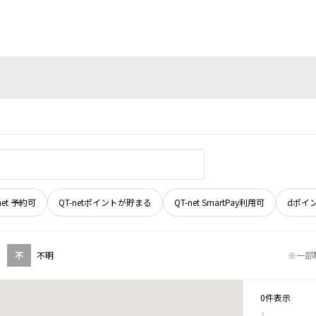
net 予約可
QT-netポイントが貯まる
QT-net SmartPay利用可
dポイ
不
不明
※一部
0件表示
1