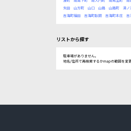
湊町
南高下町
南大門町
南鳥生町
南
矢田
山方町
山口
山路
山路町
湯ノ
吉海町福田
吉海町臥間
吉海町本庄
吉
リストから探す
駐車場がありません。
地名/住所で再検索するかmapの範囲を変