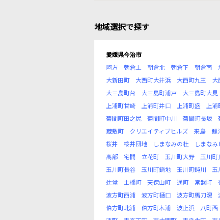
地域選択で探す
愛媛県今治市
阿方
朝倉上
朝倉北
朝倉下
朝倉南
大新田町
大西町大井浜
大西町九王
大
大三島町台
大三島町浦戸
大三島町大見
上浦町甘崎
上浦町井口
上浦町盛
上浦
菊間町田之尻
菊間町中川
菊間町長坂
蔵敷町
クリエイティブヒルズ
来島
鯉
桜井
桜井団地
しまなみの杜
しまなみ
高部
宅間
立花町
玉川町大野
玉川町
玉川町長谷
玉川町鍋地
玉川町鈍川
玉
辻堂
土橋町
天保山町
通町
常盤町
波方町西浦
波方町樋口
波方町馬刀潟
伯方町北浦
伯方町木浦
波止浜
八町西