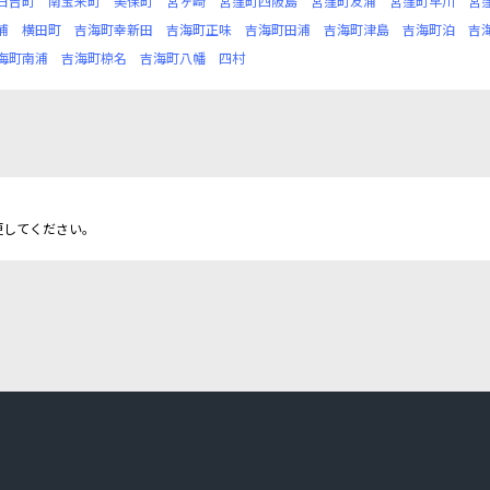
日吉町
南宝来町
美保町
宮ヶ崎
宮窪町四阪島
宮窪町友浦
宮窪町早川
宮
浦
横田町
吉海町幸新田
吉海町正味
吉海町田浦
吉海町津島
吉海町泊
吉
海町南浦
吉海町椋名
吉海町八幡
四村
更してください。