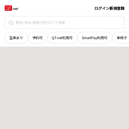
愛媛県
今治市
朝倉南
地域選択で探す
ログイン
新規登録
空車あり
予約可
QT-net利用可
SmartPay利用可
車椅子