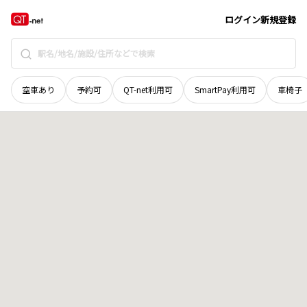
愛媛県
今治市
栄町
地域選択で探す
ログイン
新規登録
空車あり
予約可
QT-net利用可
SmartPay利用可
車椅子