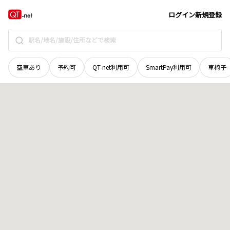
愛媛県
今治市
河南町
地域選択で探す
ログイン
新規登録
空車あり
予約可
QT-net利用可
SmartPay利用可
車椅子