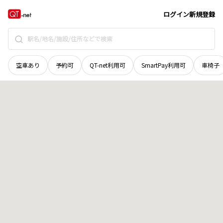
愛媛県
今治市
玉川町長谷
地域選択で探す
ログイン
新規登録
空車あり
予約可
QT-net利用可
SmartPay利用可
車椅子