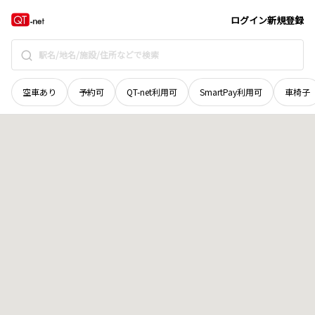
愛媛県
今治市
石橋町
地域選択で探す
ログイン
新規登録
空車あり
予約可
QT-net利用可
SmartPay利用可
車椅子