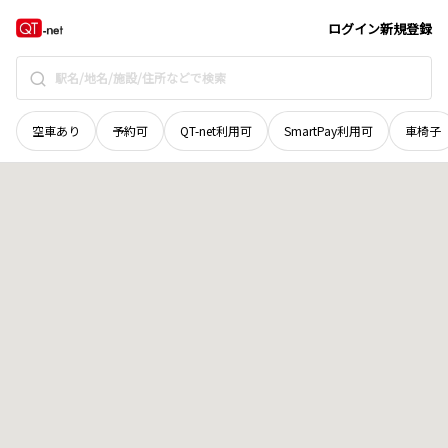
愛媛県
今治市
蒼社町
地域選択で探す
ログイン
新規登録
空車あり
予約可
QT-net利用可
SmartPay利用可
車椅子