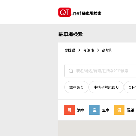
駐車場検索
駐車場検索
愛媛県
今治市
高地町
空車あり
車椅子対応あり
QT-
満
満車
空
空車
混
混雑