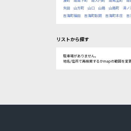
湊町
南高下町
南大門町
南鳥生町
南
矢田
山方町
山口
山路
山路町
湯ノ
吉海町福田
吉海町臥間
吉海町本庄
吉
リストから探す
駐車場がありません。
地名/住所で再検索するかmapの範囲を変