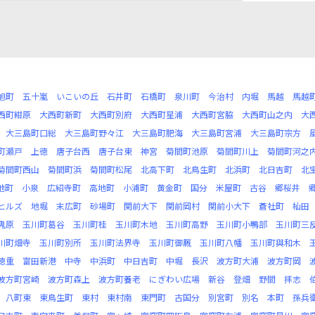
旭町
五十嵐
いこいの丘
石井町
石橋町
泉川町
今治村
内堀
馬越
馬越
西町紺原
大西町新町
大西町別府
大西町星浦
大西町宮脇
大西町山之内
大
大三島町口総
大三島町野々江
大三島町肥海
大三島町宮浦
大三島町宗方
町瀬戸
上徳
唐子台西
唐子台東
神宮
菊間町池原
菊間町川上
菊間町河之
菊間町西山
菊間町浜
菊間町松尾
北高下町
北鳥生町
北浜町
北日吉町
北
池町
小泉
広紹寺町
高地町
小浦町
黄金町
国分
米屋町
古谷
郷桜井
ヒルズ
地堀
末広町
砂場町
関前大下
関前岡村
関前小大下
蒼社町
杣田
鬼原
玉川町葛谷
玉川町桂
玉川町木地
玉川町高野
玉川町小鴨部
玉川町三
川町畑寺
玉川町別所
玉川町法界寺
玉川町御厩
玉川町八幡
玉川町與和木
徳重
富田新港
中寺
中浜町
中日吉町
中堀
長沢
波方町大浦
波方町岡
波方町宮崎
波方町森上
波方町養老
にぎわい広場
新谷
登畑
野間
拝志
八町東
東鳥生町
東村
東村南
東門町
古国分
別宮町
別名
本町
孫兵