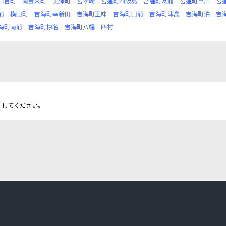
日吉町
南宝来町
美保町
宮ヶ崎
宮窪町四阪島
宮窪町友浦
宮窪町早川
宮
浦
横田町
吉海町幸新田
吉海町正味
吉海町田浦
吉海町津島
吉海町泊
吉
海町南浦
吉海町椋名
吉海町八幡
四村
更してください。