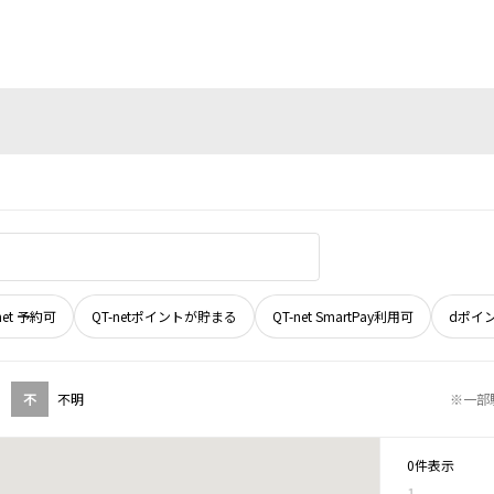
net 予約可
QT-netポイントが貯まる
QT-net SmartPay利用可
dポイ
不
不明
※一部
0件表示
1