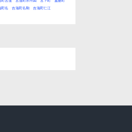
窪町宮窪
宮窪町余所国
宮下町
室屋町
海町名
吉海町名駒
吉海町仁江