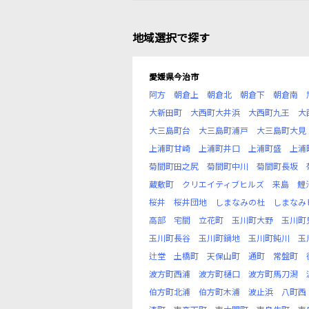
地域選択で探す
愛媛県今治市
阿方
朝倉上
朝倉北
朝倉下
朝倉南
大新田町
大西町大井浜
大西町九王
大
大三島町台
大三島町浦戸
大三島町大見
上浦町甘崎
上浦町井口
上浦町盛
上浦
菊間町田之尻
菊間町中川
菊間町長坂
蔵敷町
クリエイティブヒルズ
来島
鯉
桜井
桜井団地
しまなみの杜
しまなみ
高部
宅間
立花町
玉川町大野
玉川町
玉川町長谷
玉川町鍋地
玉川町鈍川
玉
辻堂
土橋町
天保山町
通町
常盤町
波方町西浦
波方町樋口
波方町馬刀潟
伯方町北浦
伯方町木浦
波止浜
八町西